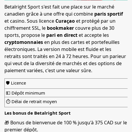
Betalright Sport s'est fait une place sur le marché
canadien grâce à une offre qui combine
paris sportif
et casino. Sous licence
Curaçao
et protégé par un
chiffrement SSL, le
bookmaker
couvre plus de 30
sports, propose le
pari en direct
et accepte les
cryptomonnaies
en plus des cartes et portefeuilles
électroniques. La version mobile est fluide et les
retraits sont traités en 24 à 72 heures. Pour un parieur
qui veut de la diversité de marchés et des options de
paiement variées, c'est une valeur sûre.
🛡️ Licence
💵 Dépôt minimum
⏱️ Délai de retrait moyen
Les bonus de Betalright Sport
🎁 Bonus de bienvenue de 100 % jusqu'à 375 CAD sur le
premier dépôt.