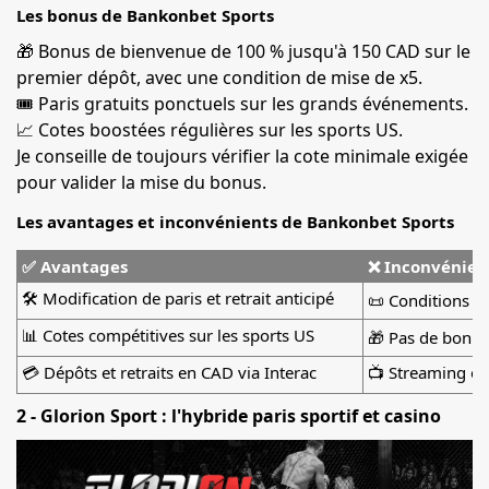
Les bonus de Bankonbet Sports
🎁 Bonus de bienvenue de 100 % jusqu'à 150 CAD sur le
premier dépôt, avec une condition de mise de x5.
🎟️ Paris gratuits ponctuels sur les grands événements.
📈 Cotes boostées régulières sur les sports US.
Je conseille de toujours vérifier la cote minimale exigée
pour valider la mise du bonus.
Les avantages et inconvénients de Bankonbet Sports
✅ Avantages
❌ Inconvénien
🛠️ Modification de paris et retrait anticipé
📜 Conditions d
📊 Cotes compétitives sur les sports US
🎁 Pas de bonus
💳 Dépôts et retraits en CAD via Interac
📺 Streaming en 
2 - Glorion Sport : l'hybride paris sportif et casino