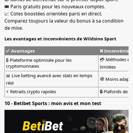
🎟️ Paris gratuits pour les nouveaux comptes.
📈 Cotes boostées orientées paris en direct.
Comparez toujours la valeur du bonus à sa condition
de mise.
Les avantages et inconvénients de Wildsino Sport
✅ Avantages
❌ Inconvénien
💳 Méthodes en 
₿ Plateforme optimisée pour les
cryptomonnaies
limitées
📊 Live betting avancé avec stats en temps
🧭 Moins adapté
réel
⚡ Retraits crypto rapides
🔒 Plafonds de re
10 - Betibet Sports : mon avis et mon test