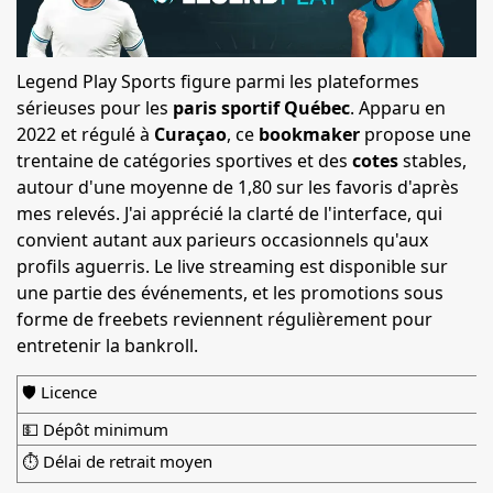
Legend Play Sports figure parmi les plateformes
sérieuses pour les
paris sportif Québec
. Apparu en
2022 et régulé à
Curaçao
, ce
bookmaker
propose une
trentaine de catégories sportives et des
cotes
stables,
autour d'une moyenne de 1,80 sur les favoris d'après
mes relevés. J'ai apprécié la clarté de l'interface, qui
convient autant aux parieurs occasionnels qu'aux
profils aguerris. Le live streaming est disponible sur
une partie des événements, et les promotions sous
forme de freebets reviennent régulièrement pour
entretenir la bankroll.
🛡️ Licence
💵 Dépôt minimum
⏱️ Délai de retrait moyen