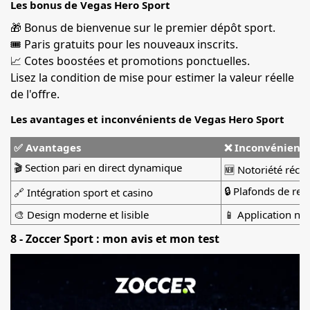
Les bonus de Vegas Hero Sport
🎁 Bonus de bienvenue sur le premier dépôt sport.
🎟️ Paris gratuits pour les nouveaux inscrits.
📈 Cotes boostées et promotions ponctuelles.
Lisez la condition de mise pour estimer la valeur réelle
de l'offre.
Les avantages et inconvénients de Vegas Hero Sport
✅ Avantages
❌ Inconvénients
🎬 Section pari en direct dynamique
🆕 Notoriété récen
🔒 Plafonds de retr
🔗 Intégration sport et casino
🎨 Design moderne et lisible
📱 Application nat
8 - Zoccer Sport : mon avis et mon test