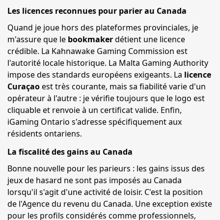
Les licences reconnues pour parier au Canada
Quand je joue hors des plateformes provinciales, je
m'assure que le
bookmaker
détient une licence
crédible. La Kahnawake Gaming Commission est
l'autorité locale historique. La Malta Gaming Authority
impose des standards européens exigeants. La
licence
Curaçao
est très courante, mais sa fiabilité varie d'un
opérateur à l'autre : je vérifie toujours que le logo est
cliquable et renvoie à un certificat valide. Enfin,
iGaming Ontario s'adresse spécifiquement aux
résidents ontariens.
La fiscalité des gains au Canada
Bonne nouvelle pour les parieurs : les gains issus des
jeux de hasard ne sont pas imposés au Canada
lorsqu'il s'agit d'une activité de loisir. C'est la position
de l'Agence du revenu du Canada. Une exception existe
pour les profils considérés comme professionnels,